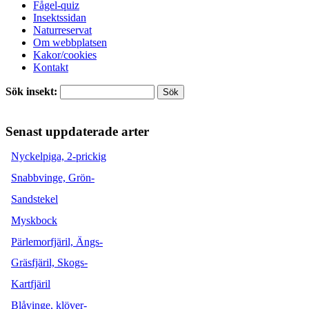
Fågel-quiz
Insektssidan
Naturreservat
Om webbplatsen
Kakor/cookies
Kontakt
Sök insekt:
Senast uppdaterade arter
Nyckelpiga, 2-prickig
Snabbvinge, Grön-
Sandstekel
Myskbock
Pärlemorfjäril, Ängs-
Gräsfjäril, Skogs-
Kartfjäril
Blåvinge, klöver-