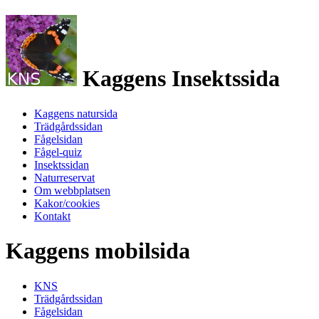
Kaggens Insektssida
Kaggens natursida
Trädgårdssidan
Fågelsidan
Fågel-quiz
Insektssidan
Naturreservat
Om webbplatsen
Kakor/cookies
Kontakt
Kaggens mobilsida
KNS
Trädgårdssidan
Fågelsidan