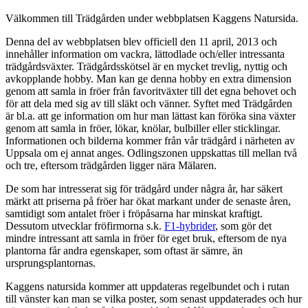
Välkommen till Trädgården under webbplatsen Kaggens Natursida.
Denna del av webbplatsen blev officiell den 11 april, 2013 och
innehåller in­for­ma­tion om vackra, lättodlade och/eller intressanta
trädgårdsväxter. Träd­gårds­skötsel är en mycket trevlig, nyttig och
avkopplande hobby. Man kan ge denna hobby en extra dimension
genom att samla in fröer från favorit­växter till det egna behovet och
för att dela med sig av till släkt och vänner. Syftet med Träd­gården
är bl.a. att ge information om hur man lättast kan föröka sina växter
genom att samla in fröer, lökar, knölar, bulbiller eller sticklingar.
Informationen och bilderna kommer från vår trädgård i närheten av
Uppsala om ej annat anges. Odlingszonen uppskattas till mellan två
och tre, eftersom trädgården ligger nära Mälaren.
De som har intresserat sig för trädgård under några år, har säkert
märkt att priserna på fröer har ökat markant under de senaste åren,
samtidigt som antalet fröer i fröpåsarna har minskat kraftigt.
Dessutom utvecklar fröfirmorna s.k.
F1-hybrider
, som gör det
mindre intres­sant att samla in fröer för eget bruk, eftersom de nya
plantorna får andra egenskaper, som oftast är sämre, än
ursprungsplantornas.
Kaggens natursida kommer att uppdateras regelbundet och i rutan
till vänster kan man se vilka poster, som senast uppdaterades och hur