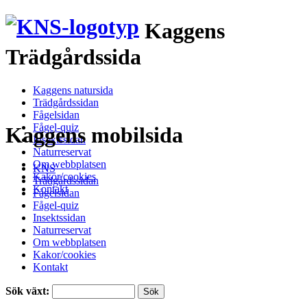
Kaggens
Trädgårdssida
Kaggens natursida
Trädgårdssidan
Fågelsidan
Fågel-quiz
Kaggens mobilsida
Insektssidan
Naturreservat
Om webbplatsen
KNS
Kakor/cookies
Trädgårdssidan
Kontakt
Fågelsidan
Fågel-quiz
Insektssidan
Naturreservat
Om webbplatsen
Kakor/cookies
Kontakt
Sök växt: