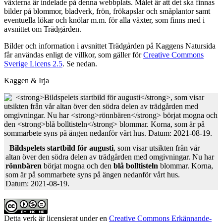
växterna är indelade på denna webbplats. Målet är att det ska finnas
bilder på blommor, bladverk, frön, frökapslar och småplantor samt
eventuella lökar och knölar m.m. för alla växter, som finns med i
avsnittet om Träd­gården.
Bilder och information i avsnittet Trädgården på Kaggens Natursida
får användas enligt de villkor, som gäller för
Creative Commons
Sverige Licens 2.5
. Se nedan.
Kaggen & Irja
Bildspelets startbild för augusti
, som visar utsikten från vår
altan över den södra delen av trädgården med omgivningar. Nu har
rönnbären
börjat mogna och den
blå bolltisteln
blommar. Korna,
som är på sommarbete syns på ängen nedanför vårt hus.
Datum: 2021-08-19.
Detta verk är licensierat under en
Creative Commons Erkännande-