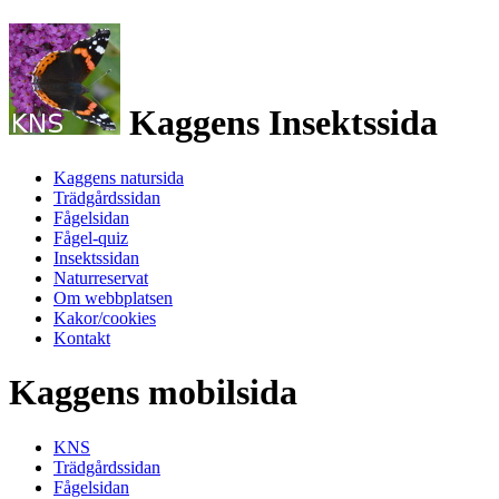
Kaggens Insektssida
Kaggens natursida
Trädgårdssidan
Fågelsidan
Fågel-quiz
Insektssidan
Naturreservat
Om webbplatsen
Kakor/cookies
Kontakt
Kaggens mobilsida
KNS
Trädgårdssidan
Fågelsidan