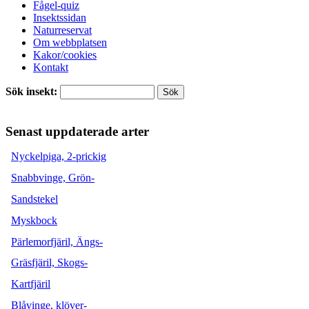
Fågel-quiz
Insektssidan
Naturreservat
Om webbplatsen
Kakor/cookies
Kontakt
Sök insekt:
Senast uppdaterade arter
Nyckelpiga, 2-prickig
Snabbvinge, Grön-
Sandstekel
Myskbock
Pärlemorfjäril, Ängs-
Gräsfjäril, Skogs-
Kartfjäril
Blåvinge, klöver-