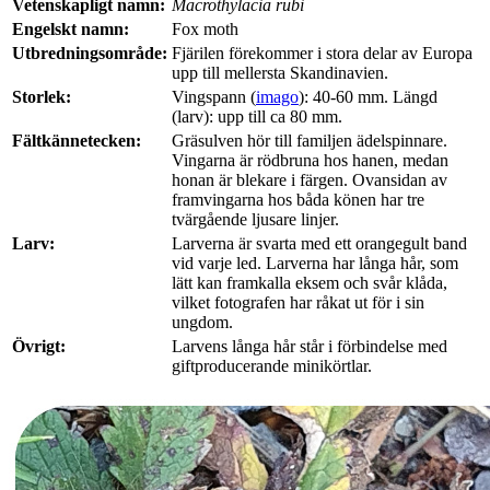
Vetenskapligt namn:
Macrothylacia rubi
Engelskt namn:
Fox moth
Utbredningsområde:
Fjärilen förekommer i stora delar av Europa
upp till mellersta Skandinavien.
Storlek:
Vingspann (
imago
): 40-60 mm. Längd
(larv): upp till ca 80 mm.
Fältkännetecken:
Gräsulven hör till familjen ädelspinnare.
Vingarna är rödbruna hos hanen, medan
honan är blekare i färgen. Ovansidan av
framvingarna hos båda könen har tre
tvärgående ljusare linjer.
Larv:
Larverna är svarta med ett orangegult band
vid varje led. Larverna har långa hår, som
lätt kan framkalla eksem och svår klåda,
vilket fotografen har råkat ut för i sin
ungdom.
Övrigt:
Larvens långa hår står i förbindelse med
giftproducerande minikörtlar.