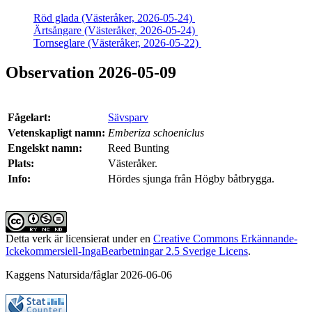
Röd glada (Västeråker, 2026-05-24)
Ärtsångare (Västeråker, 2026-05-24)
Tornseglare (Västeråker, 2026-05-22)
Observation 2026-05-09
Fågelart:
Sävsparv
Vetenskapligt namn:
Emberiza schoeniclus
Engelskt namn:
Reed Bunting
Plats:
Västeråker.
Info:
Hördes sjunga från Högby båtbrygga.
Detta verk är licensierat under en
Creative Commons Erkännande-
Ickekommersiell-IngaBearbetningar 2.5 Sverige Licens
.
Kaggens Natursida/fåglar 2026-06-06