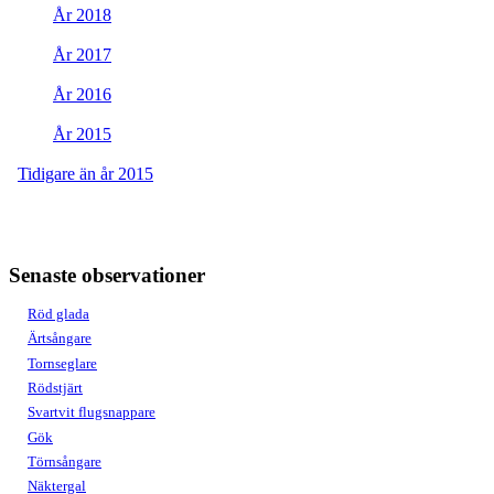
År 2018
År 2017
År 2016
År 2015
Tidigare än år 2015
Senaste observationer
Röd glada
Ärtsångare
Tornseglare
Rödstjärt
Svartvit flugsnappare
Gök
Törnsångare
Näktergal