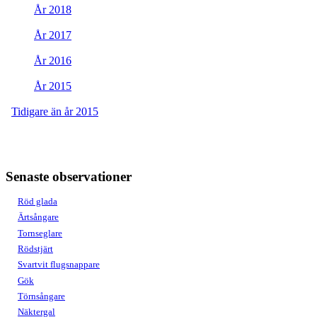
År 2018
År 2017
År 2016
År 2015
Tidigare än år 2015
Senaste observationer
Röd glada
Ärtsångare
Tornseglare
Rödstjärt
Svartvit flugsnappare
Gök
Törnsångare
Näktergal