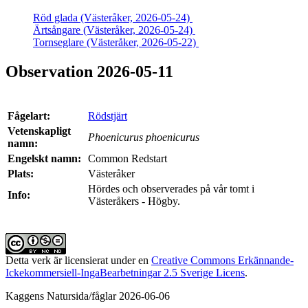
Röd glada (Västeråker, 2026-05-24)
Ärtsångare (Västeråker, 2026-05-24)
Tornseglare (Västeråker, 2026-05-22)
Observation 2026-05-11
Fågelart:
Rödstjärt
Vetenskapligt
Phoenicurus phoenicurus
namn:
Engelskt namn:
Common Redstart
Plats:
Västeråker
Hördes och observerades på vår tomt i
Info:
Västeråkers - Högby.
Detta verk är licensierat under en
Creative Commons Erkännande-
Ickekommersiell-IngaBearbetningar 2.5 Sverige Licens
.
Kaggens Natursida/fåglar 2026-06-06