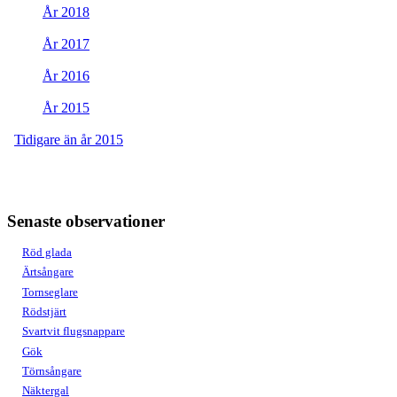
År 2018
År 2017
År 2016
År 2015
Tidigare än år 2015
Senaste observationer
Röd glada
Ärtsångare
Tornseglare
Rödstjärt
Svartvit flugsnappare
Gök
Törnsångare
Näktergal