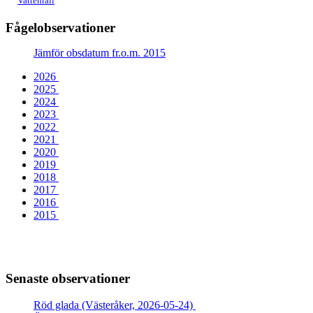
Vattenrall
Fågelobservationer
Jämför obsdatum fr.o.m. 2015
2026
2025
2024
2023
2022
2021
2020
2019
2018
2017
2016
2015
Senaste observationer
Röd glada (Västeråker, 2026-05-24)