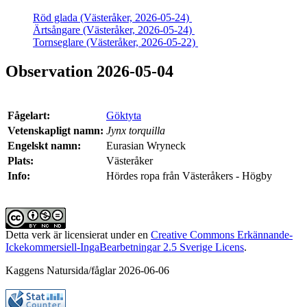
Röd glada (Västeråker, 2026-05-24)
Ärtsångare (Västeråker, 2026-05-24)
Tornseglare (Västeråker, 2026-05-22)
Observation 2026-05-04
Fågelart:
Göktyta
Vetenskapligt namn:
Jynx torquilla
Engelskt namn:
Eurasian Wryneck
Plats:
Västeråker
Info:
Hördes ropa från Västeråkers - Högby
Detta verk är licensierat under en
Creative Commons Erkännande-
Ickekommersiell-IngaBearbetningar 2.5 Sverige Licens
.
Kaggens Natursida/fåglar 2026-06-06