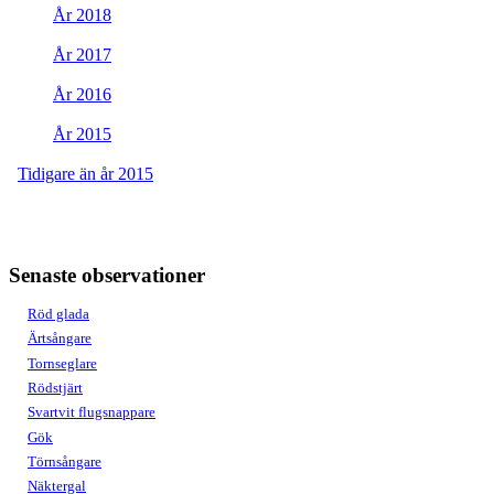
År 2018
År 2017
År 2016
År 2015
Tidigare än år 2015
Senaste observationer
Röd glada
Ärtsångare
Tornseglare
Rödstjärt
Svartvit flugsnappare
Gök
Törnsångare
Näktergal