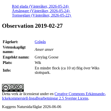
Röd glada (Västeråker, 2026-05-24)
Ärtsångare (Västeråker, 2026-05-24)
Tornseglare (Västeråker, 2026-05-22)
Observation 2019-02-27
Fågelart:
Grågås
Vetenskapligt
Anser anser
namn:
Engelskt namn:
Greylag Goose
Plats:
Wik
En mindre flock (ca 10 st) flög över Wiks
Info:
slottspark.
Detta verk är licensierat under en
Creative Commons Erkännande-
Ickekommersiell-IngaBearbetningar 2.5 Sverige Licens
.
Kaggens Natursida/fåglar 2026-06-06