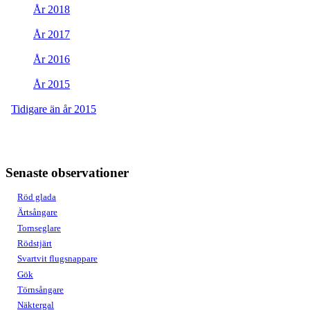
År 2018
År 2017
År 2016
År 2015
Tidigare än år 2015
Senaste observationer
Röd glada
Ärtsångare
Tornseglare
Rödstjärt
Svartvit flugsnappare
Gök
Törnsångare
Näktergal